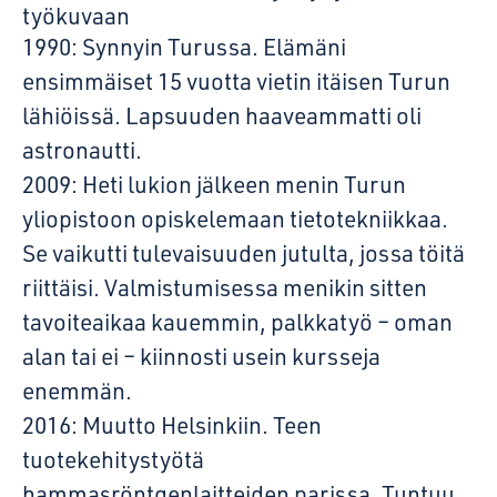
työkuvaan
1990: Synnyin Turussa. Elämäni
ensimmäiset 15 vuotta vietin itäisen Turun
lähiöissä. Lapsuuden haaveammatti oli
astronautti.
2009: Heti lukion jälkeen menin Turun
yliopistoon opiskelemaan tietotekniikkaa.
Se vaikutti tulevaisuuden jutulta, jossa töitä
riittäisi. Valmistumisessa menikin sitten
tavoiteaikaa kauemmin, palkkatyö ­– oman
alan tai ei – kiinnosti usein kursseja
enemmän.
2016: Muutto Helsinkiin. Teen
tuotekehitystyötä
hammasröntgenlaitteiden parissa. Tuntuu