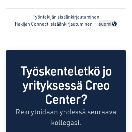
Työntekijän sisäänkirjautuminen
Hakijan Connect-sisäänkirjautuminen
·
suomi
Vaihda kieli
Työskenteletkö jo
yrityksessä Creo
Center?
Rekrytoidaan yhdessä seuraava
kollegasi.