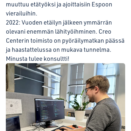
muuttuu etätyöksi ja ajoittaisiin Espoon
vierailuihin.
2022: Vuoden etäilyn jälkeen ymmärrän
olevani enemmän lähityöihminen. Creo
Centerin toimisto on pyöräilymatkan päässä
ja haastattelussa on mukava tunnelma.
Minusta tulee konsultti!