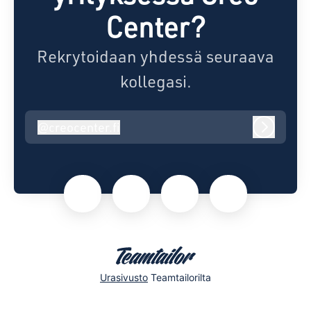
Center?
Rekrytoidaan yhdessä seuraava
kollegasi.
@
creocenter.fi
creocenter.fi
Kirjaudu
Urasivusto
Teamtailorilta