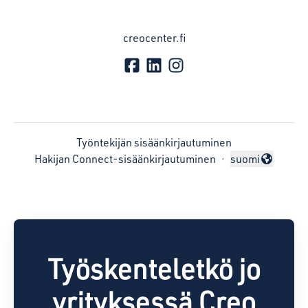
creocenter.fi
Työntekijän sisäänkirjautuminen
Hakijan Connect-sisäänkirjautuminen
·
suomi
Vaihda kieli
Työskenteletkö jo
yrityksessä Creo