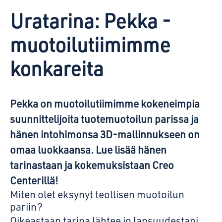
Uratarina: Pekka -
muotoilutiimimme
konkareita
Pekka on muotoilutiimimme kokeneimpia
suunnittelijoita tuotemuotoilun parissa ja
hänen intohimonsa 3D-mallinnukseen on
omaa luokkaansa. Lue lisää hänen
tarinastaan ja kokemuksistaan Creo
Centerillä!
Miten olet eksynyt teollisen muotoilun
pariin?
Oikeastaan tarina lähtee jo lapsuudestani.