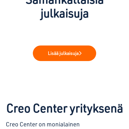
julkaisuja
Uratarina: Aleksi -
Uratarina: Tero ja softamaailma
Uratarina: Petri - Creo Toolsin
Mekaniikkasuunnittelun helmiä
tutuksi
leivissä
Lisää julkaisuja
Creo Center yrityksenä
Creo Center on monialainen