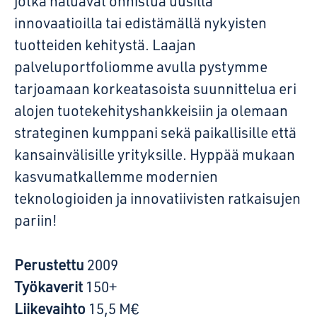
jotka haluavat onnistua uusilla
innovaatioilla tai edistämällä nykyisten
tuotteiden kehitystä. Laajan
palveluportfoliomme avulla pystymme
tarjoamaan korkeatasoista suunnittelua eri
alojen tuotekehityshankkeisiin ja olemaan
strateginen kumppani sekä paikallisille että
kansainvälisille yrityksille. Hyppää mukaan
kasvumatkallemme modernien
teknologioiden ja innovatiivisten ratkaisujen
pariin!
Perustettu
2009
Työkaverit
150+
Liikevaihto
15,5 M€