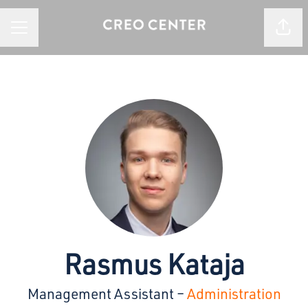
Jaa s
URAVALIKKO
Rasmus Kataja
Management Assistant –
Administration