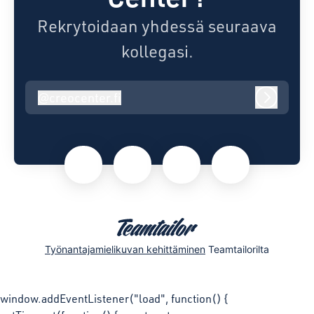
Rekrytoidaan yhdessä seuraava
kollegasi.
@
creocenter.fi
creocenter.fi
Kirjaudu
Työnantajamielikuvan kehittäminen
Teamtailorilta
window.addEventListener("load", function() {