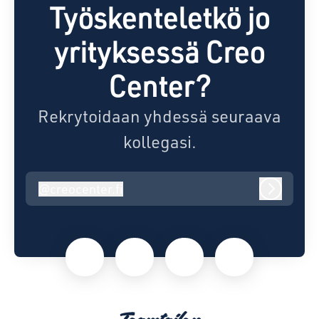
Työskenteletkö jo
yrityksessä Creo
Center?
Rekrytoidaan yhdessä seuraava
kollegasi.
@
creocenter.fi
creocenter.fi
Kirjaudu